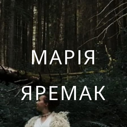
МАРІЯ
ЯРЕМАК