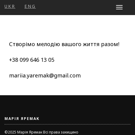
UKR
ENG
Toggle
navigat
Створімо мелодію вашого життя разом!
+38 099 646 13 05
mariia.yaremak@gmail.com
МАРІЯ ЯРЕМАК
©2025 Марія Яремак Всі права захищено